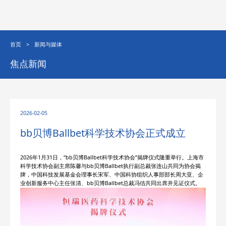
首页
>
新闻与媒体
焦点新闻
2026-02-05
bb贝博Ballbet科学技术协会正式成立
2026年1月31日，“bb贝博Ballbet科学技术协会”揭牌仪式隆重举行。上海市
科学技术协会副主席陈馨与bb贝博Ballbet执行副总裁张连山共同为协会揭
牌，中国科技发展基金会理事长宋军、中国科协组织人事部部长周大亚、企
业创新服务中心主任张清、bb贝博Ballbet总裁冯佶共同出席并见证仪式。