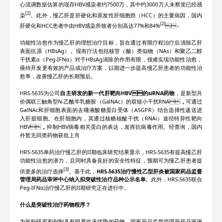
心流调数据估算的现存HBV感染者约7500万，其中约3000万人未察觉已经感
[2]
染
。此外，慢乙肝是肝硬化和原发性肝细胞癌（HCC）的主要病因，国内
[2]
肝硬化和HCC患者中由HBV感染所致者分别高达77%和84%
。
功能性治愈作为慢乙肝的理想治疗目标
，旨在通过有限疗程治疗后清除乙肝
表面抗原（HBsAg）。现有疗法包括核苷（酸）类似物（NAs）和聚乙二醇
干扰素α（Peg-IFNα）对于HBsAg清除的作用有限，很难实现功能性治愈，
亟待开发更有效的产品或治疗方案，以期进一步提高慢乙肝患者的功能性治
愈率，改善慢乙肝的长期预后。
HRS-5635为公司
自主研发的新一代肝靶向HBV的siRNA药物
，是新型共
价偶联三触角型N-乙酰半乳糖胺（GalNAc）的双链小干扰RNA，可通过
GalNAc和肝细胞表面的去唾液酸糖蛋白受体（ASGPR）结合选择性递送进
入肝脏细胞。在肝细胞内，其通过核糖核酸干扰（RNAi）途径特异性靶向
HBV，抑制HBV病毒相关蛋白的表达，发挥抗病毒作用。经查询，国内
外暂无同类药物获批上市
HRS-5635单药治疗慢乙肝的II期临床研究结果显示，HRS-5635有提高慢乙肝
功能性治愈的潜力，且同时具备良好的安全性特征，预期可为慢乙肝患者提
[3]
供更多的治疗选择
。基于此，
HRS-5635治疗慢性乙型肝炎被国家药品监督
管理局药品审评中心纳入拟突破性治疗品种公示名单
。此外，HRS-5635联合
Peg-IFNα治疗慢乙肝的II期研究正在进行中。
什么是突破性治疗药物程序？
为鼓励研究和创制具有明显临床优势的药物，国家药品监督管理局药品审评