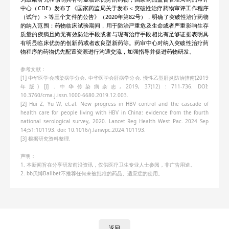
中心（CDE）发布了《国家药监局关于发布＜突破性治疗药物审评工作程序
（试行）＞等三个文件的公告》（2020年第82号），明确了突破性治疗药物
的纳入范围：药物临床试验期间，用于防治严重危及生命或者严重影响生存
质量的疾病且尚无有效防治手段或者与现有治疗手段相比有足够证据表明具
有明显临床优势的创新药或者改良型新药等。药审中心对纳入突破性治疗药
物程序的药物优先配置资源进行沟通交流，加强指导并促进药物研发。
参考文献：
[1] 中华医学会感染病学分会, 中华医学会肝病学分会. 慢性乙型肝炎防治指南(2019
年版) [J] . 中华传染病杂志, 2019, 37(12) : 711-736. DOI:
10.3760/cma.j.issn.1000-6680.2019.12.003.
[2] Hui Z, Yu W, et.al. New progress in HBV control and the cascade of
health care for people living with HBV in China: evidence from the fourth
national serological survey, 2020. Lancet Reg Health West Pac. 2024 Sep
14;51:101193. doi: 10.1016/j.lanwpc.2024.101193.
[3] 根据研究资料整理.
声明：
1. 本新闻旨在分享研发前沿资讯，仅供医疗卫生专业人士参阅，非广告用途。
2. bb贝博Ballbet不推荐任何未被批准的药品、适应症的使用。
返回